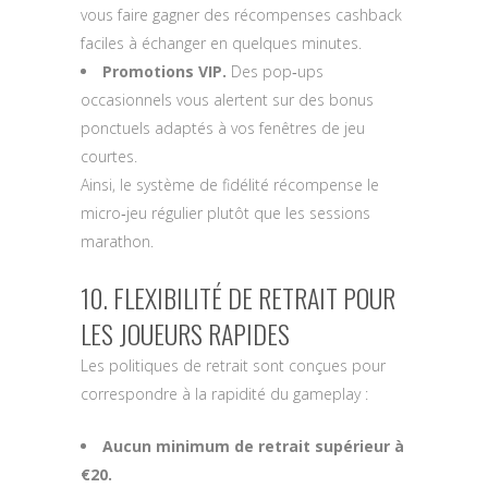
vous faire gagner des récompenses cashback
faciles à échanger en quelques minutes.
Promotions VIP.
Des pop‑ups
occasionnels vous alertent sur des bonus
ponctuels adaptés à vos fenêtres de jeu
courtes.
Ainsi, le système de fidélité récompense le
micro‑jeu régulier plutôt que les sessions
marathon.
10. FLEXIBILITÉ DE RETRAIT POUR
LES JOUEURS RAPIDES
Les politiques de retrait sont conçues pour
correspondre à la rapidité du gameplay :
Aucun minimum de retrait supérieur à
€20.