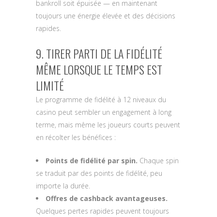
bankroll soit épuisée — en maintenant
toujours une énergie élevée et des décisions
rapides.
9. TIRER PARTI DE LA FIDÉLITÉ
MÊME LORSQUE LE TEMPS EST
LIMITÉ
Le programme de fidélité à 12 niveaux du
casino peut sembler un engagement à long
terme, mais même les joueurs courts peuvent
en récolter les bénéfices :
Points de fidélité par spin.
Chaque spin
se traduit par des points de fidélité, peu
importe la durée.
Offres de cashback avantageuses.
Quelques pertes rapides peuvent toujours