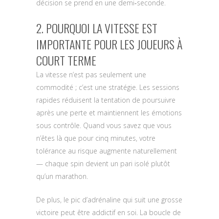
décision se prend en une demi‑seconde.
2. POURQUOI LA VITESSE EST
IMPORTANTE POUR LES JOUEURS À
COURT TERME
La vitesse n’est pas seulement une
commodité ; c’est une stratégie. Les sessions
rapides réduisent la tentation de poursuivre
après une perte et maintiennent les émotions
sous contrôle. Quand vous savez que vous
n’êtes là que pour cinq minutes, votre
tolérance au risque augmente naturellement
— chaque spin devient un pari isolé plutôt
qu’un marathon.
De plus, le pic d’adrénaline qui suit une grosse
victoire peut être addictif en soi. La boucle de