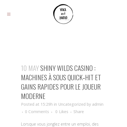
10 MAY
SHINY WILDS CASINO :
MACHINES À SOUS QUICK‑HIT ET
GAINS RAPIDES POUR LE JOUEUR
MODERNE
Posted at 15:29h
in Uncategorized
by
admin
0 Comments
0
Likes
Share
Lorsque vous jonglez entre un emploi, des