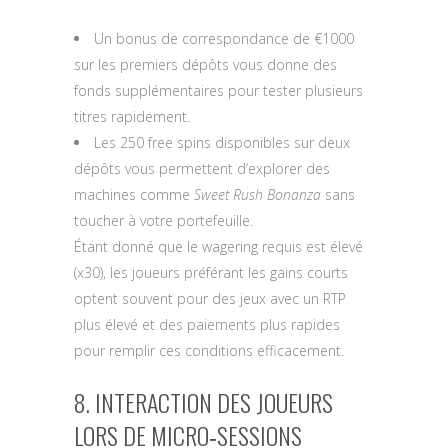
Un bonus de correspondance de €1000
sur les premiers dépôts vous donne des
fonds supplémentaires pour tester plusieurs
titres rapidement.
Les 250 free spins disponibles sur deux
dépôts vous permettent d’explorer des
machines comme
Sweet Rush Bonanza
sans
toucher à votre portefeuille.
Étant donné que le wagering requis est élevé
(x30), les joueurs préférant les gains courts
optent souvent pour des jeux avec un RTP
plus élevé et des paiements plus rapides
pour remplir ces conditions efficacement.
8. INTERACTION DES JOUEURS
LORS DE MICRO‑SESSIONS