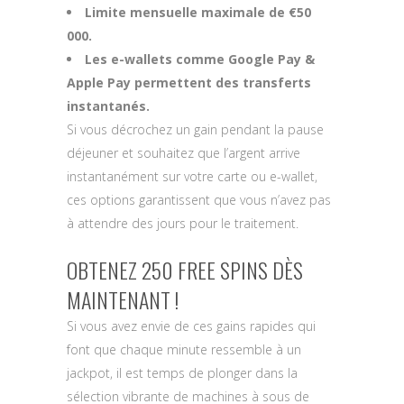
Limite mensuelle maximale de €50
000.
Les e-wallets comme Google Pay &
Apple Pay permettent des transferts
instantanés.
Si vous décrochez un gain pendant la pause
déjeuner et souhaitez que l’argent arrive
instantanément sur votre carte ou e-wallet,
ces options garantissent que vous n’avez pas
à attendre des jours pour le traitement.
OBTENEZ 250 FREE SPINS DÈS
MAINTENANT !
Si vous avez envie de ces gains rapides qui
font que chaque minute ressemble à un
jackpot, il est temps de plonger dans la
sélection vibrante de machines à sous de