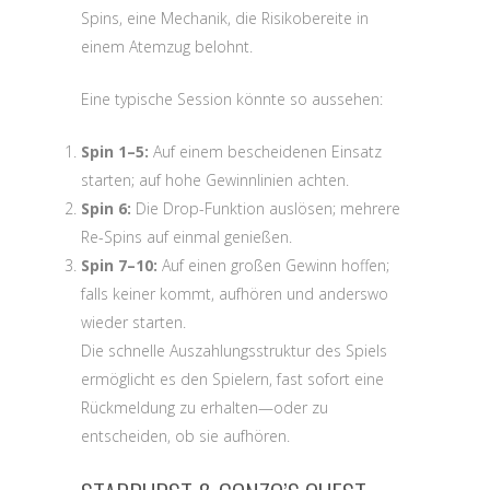
Spins, eine Mechanik, die Risikobereite in
einem Atemzug belohnt.
Eine typische Session könnte so aussehen:
Spin 1–5:
Auf einem bescheidenen Einsatz
starten; auf hohe Gewinnlinien achten.
Spin 6:
Die Drop-Funktion auslösen; mehrere
Re-Spins auf einmal genießen.
Spin 7–10:
Auf einen großen Gewinn hoffen;
falls keiner kommt, aufhören und anderswo
wieder starten.
Die schnelle Auszahlungsstruktur des Spiels
ermöglicht es den Spielern, fast sofort eine
Rückmeldung zu erhalten—oder zu
entscheiden, ob sie aufhören.