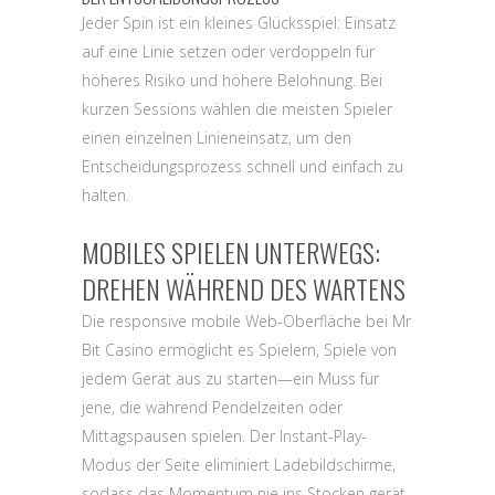
Jeder Spin ist ein kleines Glücksspiel: Einsatz
auf eine Linie setzen oder verdoppeln für
höheres Risiko und höhere Belohnung. Bei
kurzen Sessions wählen die meisten Spieler
einen einzelnen Linieneinsatz, um den
Entscheidungsprozess schnell und einfach zu
halten.
MOBILES SPIELEN UNTERWEGS:
DREHEN WÄHREND DES WARTENS
Die responsive mobile Web-Oberfläche bei Mr
Bit Casino ermöglicht es Spielern, Spiele von
jedem Gerät aus zu starten—ein Muss für
jene, die während Pendelzeiten oder
Mittagspausen spielen. Der Instant-Play-
Modus der Seite eliminiert Ladebildschirme,
sodass das Momentum nie ins Stocken gerät.