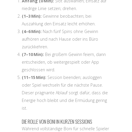
Anfang (0 Min):
Slot auswählen; Einsatz auf
niedrige Linie setzen; drehen.
(1–3 Min):
Gewinne beobachten; bei
Auszahlung den Einsatz leicht erhöhen.
(4–6 Min):
Nach fünf Spins ohne Gewinn
aufhören und nach Hause oder ins Büro
zurückkehren.
(7–10 Min):
Bei großem Gewinn feiern, dann
entscheiden, ob weitergespielt oder App
geschlossen wird.
(11–15 Min):
Session beenden; ausloggen
oder Spiel wechseln für die nächste Pause.
Dieser prägnante Ablauf sorgt dafür, dass die
Energie hoch bleibt und die Ermüdung gering
ist.
DIE ROLLE VON BONI IN KURZEN SESSIONS
Während vollständige Boni für schnelle Spieler