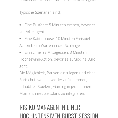
Typische Szenarien sind:
Eine Busfahrt: 5 Minuten drehen, bevor es
zur Arbeit geht.
Eine Kaffeepause: 10 Minuten Freispiel-
Action beim Warten in der Schlange.
Ein schnelles Mittagessen: 3 Minuten
Hochgewinn-Action, bevor es zurück ins Büro
geht.
Die Möglichkeit, Pausen einzulegen und ohne
Fortschrittsverlust wieder aufzunehmen,
erlaubt es Spielern, Gaming in jeden freien
Moment ihres Zeitplans zu integrieren.
RISIKO MANAGEN IN EINER
HOCHINTENSIVEN BURST-SESSION