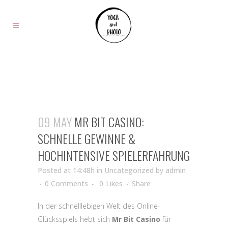
09 MAY
MR BIT CASINO:
SCHNELLE GEWINNE &
HOCHINTENSIVE SPIELERFAHRUNG
Posted at 14:48h
in Uncategorized
by
admin
0 Comments
0
Likes
Share
In der schnelllebigen Welt des Online-
Glücksspiels hebt sich
Mr Bit Casino
für