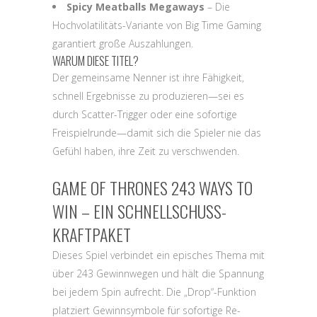
Spicy Meatballs Megaways
– Die
Hochvolatilitäts-Variante von Big Time Gaming
garantiert große Auszahlungen.
WARUM DIESE TITEL?
Der gemeinsame Nenner ist ihre Fähigkeit,
schnell Ergebnisse zu produzieren—sei es
durch Scatter-Trigger oder eine sofortige
Freispielrunde—damit sich die Spieler nie das
Gefühl haben, ihre Zeit zu verschwenden.
GAME OF THRONES 243 WAYS TO
WIN – EIN SCHNELLSCHUSS-
KRAFTPAKET
Dieses Spiel verbindet ein episches Thema mit
über 243 Gewinnwegen und hält die Spannung
bei jedem Spin aufrecht. Die „Drop“-Funktion
platziert Gewinnsymbole für sofortige Re-