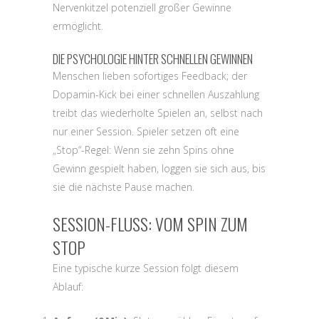
Nervenkitzel potenziell großer Gewinne
ermöglicht.
DIE PSYCHOLOGIE HINTER SCHNELLEN GEWINNEN
Menschen lieben sofortiges Feedback; der
Dopamin-Kick bei einer schnellen Auszahlung
treibt das wiederholte Spielen an, selbst nach
nur einer Session. Spieler setzen oft eine
„Stop“-Regel: Wenn sie zehn Spins ohne
Gewinn gespielt haben, loggen sie sich aus, bis
sie die nächste Pause machen.
SESSION-FLUSS: VOM SPIN ZUM
STOP
Eine typische kurze Session folgt diesem
Ablauf: