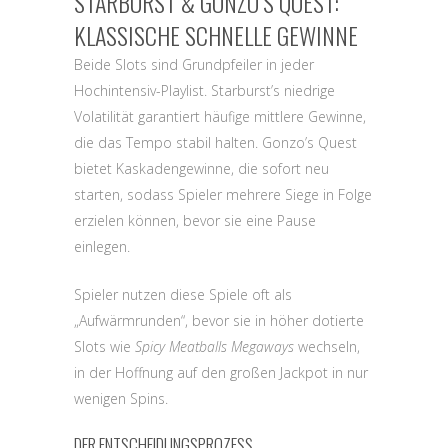
STARBURST & GONZO’S QUEST:
KLASSISCHE SCHNELLE GEWINNE
Beide Slots sind Grundpfeiler in jeder
Hochintensiv-Playlist. Starburst’s niedrige
Volatilität garantiert häufige mittlere Gewinne,
die das Tempo stabil halten. Gonzo’s Quest
bietet Kaskadengewinne, die sofort neu
starten, sodass Spieler mehrere Siege in Folge
erzielen können, bevor sie eine Pause
einlegen.
Spieler nutzen diese Spiele oft als
„Aufwärmrunden“, bevor sie in höher dotierte
Slots wie
Spicy Meatballs Megaways
wechseln,
in der Hoffnung auf den großen Jackpot in nur
wenigen Spins.
DER ENTSCHEIDUNGSPROZESS