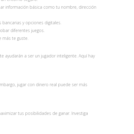
onar información básica como tu nombre, dirección
 bancarias y opciones digitales.
obar diferentes juegos.
 más te guste.
 ayudarán a ser un jugador inteligente. Aquí hay
n embargo, jugar con dinero real puede ser más
maximizar tus posibilidades de ganar. Investiga