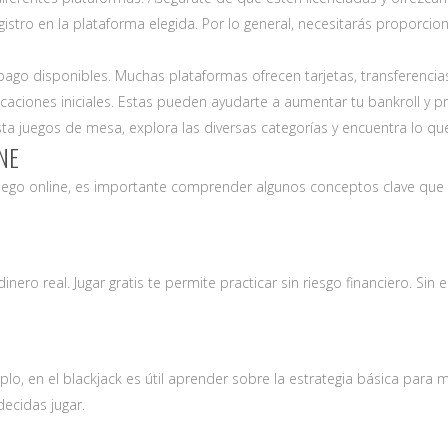
stro en la plataforma elegida. Por lo general, necesitarás proporci
ago disponibles. Muchas plataformas ofrecen tarjetas, transferencias
caciones iniciales. Estas pueden ayudarte a aumentar tu bankroll y pr
juegos de mesa, explora las diversas categorías y encuentra lo que
NE
go online, es importante comprender algunos conceptos clave que te
nero real. Jugar gratis te permite practicar sin riesgo financiero. Si
plo, en el blackjack es útil aprender sobre la estrategia básica para 
ecidas jugar.