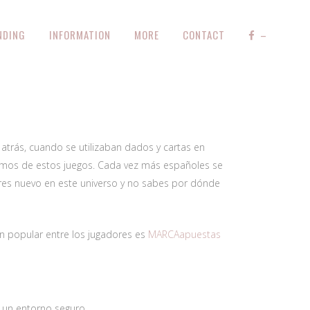
NDING
INFORMATION
MORE
CONTACT
–
 atrás, cuando se utilizaban dados y cartas en
rutamos de estos juegos. Cada vez más españoles se
res nuevo en este universo y no sabes por dónde
n popular entre los jugadores es
MARCAapuestas
n un entorno seguro.