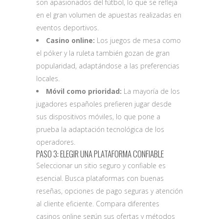
son apasionados del fútbol, lo que se refleja
en el gran volumen de apuestas realizadas en
eventos deportivos.
Casino online:
Los juegos de mesa como
el póker y la ruleta también gozan de gran
popularidad, adaptándose a las preferencias
locales.
Móvil como prioridad:
La mayoría de los
jugadores españoles prefieren jugar desde
sus dispositivos móviles, lo que pone a
prueba la adaptación tecnológica de los
operadores.
PASO 3: ELEGIR UNA PLATAFORMA CONFIABLE
Seleccionar un sitio seguro y confiable es
esencial. Busca plataformas con buenas
reseñas, opciones de pago seguras y atención
al cliente eficiente. Compara diferentes
casinos online según sus ofertas y métodos