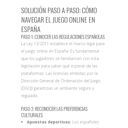
SOLUCIÓN PASO A PASO: CÓMO
NAVEGAR EL JUEGO ONLINE EN
ESPAÑA
PASO 1: CONOCER LAS REGULACIONES ESPAÑOLAS
La Ley 13/2011 establece el marco legal para
el juego online en España. Es fundamental
que los jugadores se familiaricen con esta
legislación para saber qué esperar de las
plataformas. Las licencias emitidas por la
Dirección General de Ordenación del Juego
(DGOJ) garantizan un ambiente seguro y
regulado.
PASO 2: RECONOCER LAS PREFERENCIAS
CULTURALES
Apuestas deportivas:
Los españoles