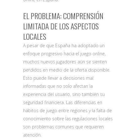
EL PROBLEMA: COMPRENSIÓN
LIMITADA DE LOS ASPECTOS
LOCALES
A pesar de que España ha adoptado un
enfoque progresivo hacia el juego online,
muchos nuevos jugadores aún se sienten
perdidos en medio de la oferta disponible.
Esto puede llevar a decisiones mal
informadas que no solo afectan la
experiencia del usuario, sino también su
seguridad financiera. Las diferencias en
hábitos de juego entre regiones y la falta de
conocimiento sobre las regulaciones locales
son problemas comunes que requieren
atención.