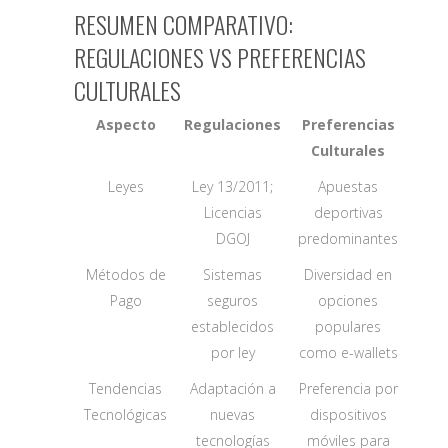
RESUMEN COMPARATIVO:
REGULACIONES VS PREFERENCIAS
CULTURALES
Aspecto
Regulaciones
Preferencias
Culturales
Leyes
Ley 13/2011;
Apuestas
Licencias
deportivas
DGOJ
predominantes
Métodos de
Sistemas
Diversidad en
Pago
seguros
opciones
establecidos
populares
por ley
como e-wallets
Tendencias
Adaptación a
Preferencia por
Tecnológicas
nuevas
dispositivos
tecnologías
móviles para