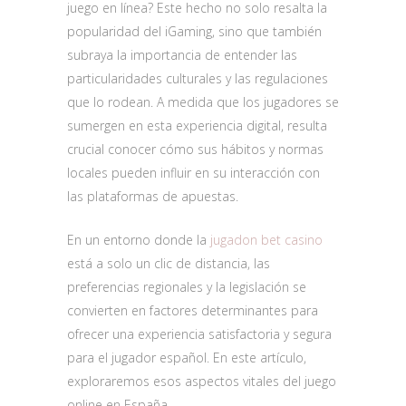
juego en línea? Este hecho no solo resalta la
popularidad del iGaming, sino que también
subraya la importancia de entender las
particularidades culturales y las regulaciones
que lo rodean. A medida que los jugadores se
sumergen en esta experiencia digital, resulta
crucial conocer cómo sus hábitos y normas
locales pueden influir en su interacción con
las plataformas de apuestas.
En un entorno donde la
jugadon bet casino
está a solo un clic de distancia, las
preferencias regionales y la legislación se
convierten en factores determinantes para
ofrecer una experiencia satisfactoria y segura
para el jugador español. En este artículo,
exploraremos esos aspectos vitales del juego
online en España.