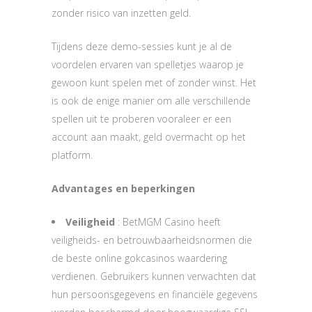
zonder risico van inzetten geld.
Tijdens deze demo-sessies kunt je al de
voordelen ervaren van spelletjes waarop je
gewoon kunt spelen met of zonder winst. Het
is ook de enige manier om alle verschillende
spellen uit te proberen vooraleer er een
account aan maakt, geld overmacht op het
platform.
Advantages en beperkingen
Veiligheid
: BetMGM Casino heeft
veiligheids- en betrouwbaarheidsnormen die
de beste online gokcasinos waardering
verdienen. Gebruikers kunnen verwachten dat
hun persoonsgegevens en financiële gegevens