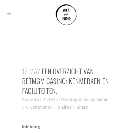
12 MAY
EEN OVERZICHT VAN
BETMGM CASINO: KENMERKEN EN
FACILITEITEN.
Posted at 01:19h
in Uncategorized
by
admin
0 Comments
0
Likes
Share
Inleiding