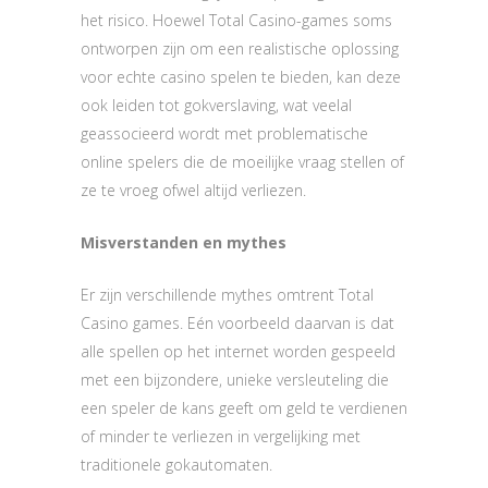
het risico. Hoewel Total Casino-games soms
ontworpen zijn om een realistische oplossing
voor echte casino spelen te bieden, kan deze
ook leiden tot gokverslaving, wat veelal
geassocieerd wordt met problematische
online spelers die de moeilijke vraag stellen of
ze te vroeg ofwel altijd verliezen.
Misverstanden en mythes
Er zijn verschillende mythes omtrent Total
Casino games. Eén voorbeeld daarvan is dat
alle spellen op het internet worden gespeeld
met een bijzondere, unieke versleuteling die
een speler de kans geeft om geld te verdienen
of minder te verliezen in vergelijking met
traditionele gokautomaten.