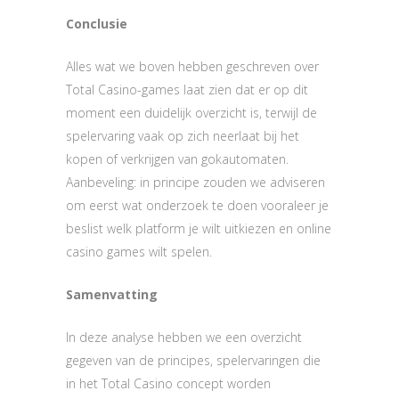
Conclusie
Alles wat we boven hebben geschreven over
Total Casino-games laat zien dat er op dit
moment een duidelijk overzicht is, terwijl de
spelervaring vaak op zich neerlaat bij het
kopen of verkrijgen van gokautomaten.
Aanbeveling: in principe zouden we adviseren
om eerst wat onderzoek te doen vooraleer je
beslist welk platform je wilt uitkiezen en online
casino games wilt spelen.
Samenvatting
In deze analyse hebben we een overzicht
gegeven van de principes, spelervaringen die
in het Total Casino concept worden