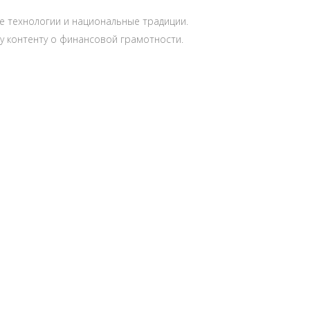
ые технологии и национальные традиции.
у контенту о финансовой грамотности.