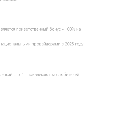
является приветственный бонус – 100% на
с национальными провайдерами в 2025 году
рецкий слот” – привлекают как любителей