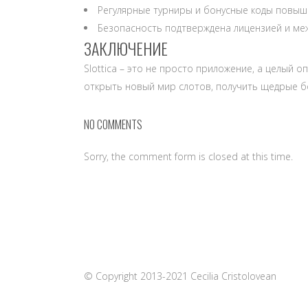
Регулярные турниры и бонусные коды повыш
Безопасность подтверждена лицензией и ме
ЗАКЛЮЧЕНИЕ
Slottica – это не просто приложение, а целый
открыть новый мир слотов, получить щедрые бо
NO COMMENTS
Sorry, the comment form is closed at this time.
© Copyright 2013-2021 Cecilia Cristolovean