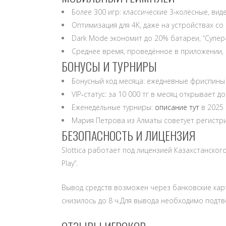
Более 300 игр: классические 3‑колёсные, ви
Оптимизация для 4K, даже на устройствах с
Dark Mode экономит до 20% батареи, “Супе
Среднее время, проведённое в приложении, 
БОНУСЫ И ТУРНИРЫ
Бонусный код месяца: ежедневные фриспины
VIP‑статус: за 10 000 тг в месяц открывает 
Еженедельные турниры:
описание тут
в 2025 
Мария Петрова из Алматы советует регистри
БЕЗОПАСНОСТЬ И ЛИЦЕНЗИЯ
Slottica работает под лицензией Казахстанског
Play”.
Вывод средств возможен через банковские карт
снизилось до 8 ч.Для вывода необходимо подтв