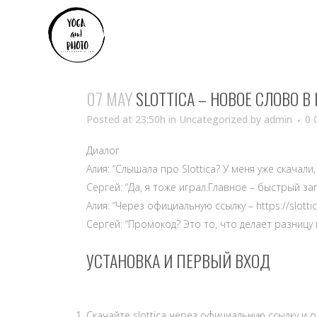
07 MAY
SLOTTICA – НОВОЕ СЛОВО 
Posted at 23:50h
in Uncategorized
by
admin
0 
Диалог
Алия: “Слышала про Slottica? У меня уже скачал
Сергей: “Да, я тоже играл.Главное – быстрый за
Алия: “Через официальную ссылку – https://slot
Сергей: “Промокод? Это то, что делает разницу
УСТАНОВКА И ПЕРВЫЙ ВХОД
Скачайте slottica через официальную ссылку и 